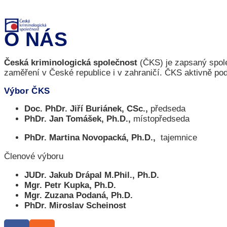
Přejít
k
obsahu
O NÁS
Česká kriminologická společnost
(ČKS) je zapsaný spole
zaměření v České republice i v zahraničí. ČKS aktivně pod
Výbor ČKS
Doc. PhDr. Jiří Buriánek, CSc.
,
předseda​
PhDr. Jan Tomášek, Ph.D.,
místopředseda
PhDr. Martina Novopacká, Ph.D.,
tajemnice
Členové výboru
JUDr. Jakub Drápal M.Phil., Ph.D.
Mgr. Petr Kupka, Ph.D.
Mgr. Zuzana Podaná, Ph.D.
PhDr. Miroslav Scheinost